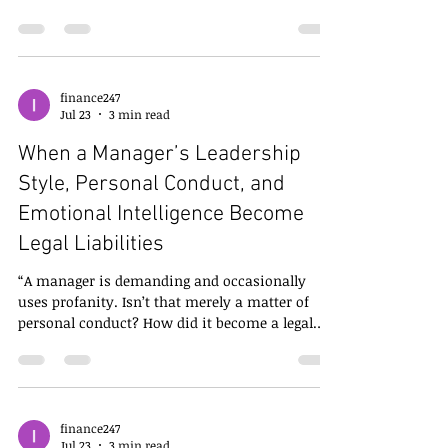
主管敲響警鐘：如果公司沒有真正做好 工時管理、
工作負荷管理 與 職業安全衛生管理，即使員工沒有
正式申請加班，公司仍可能因被認定為過勞職災而
負擔鉅額賠償責任。 本案中，一名品牌副理到職不
到四個月，即因急性腦中風造成永久失能。法院最
finance247
Jul 23
3 min read
終認定，公司違反保護勞工健康義務，判決應賠償
超過1,228萬元。 對所有企業而言，真正該注意的，
When a Manager’s Leadership
不只是有沒有支付加班費，而是是否真正落實 勞動
法遵、工時管理、職業安全衛生、過勞預防、風險
Style, Personal Conduct, and
管理。 勞動法令遵循教育訓練、董事會成員進修時
Emotional Intelligence Become
數認證、職場霸凌性騷擾外部委員、訴訟調解程序
Legal Liabilities
代理請洽：業鑫法律事務所窗口（電話02-
25156822）官網https://www.yesinlaw.com 第
“A manager is demanding and occasionally
一，公司不能只看「核准加班」，而要管理「實際
uses profanity. Isn’t that merely a matter of
工作時間」 本案最值得企業警惕的是，被告主張公
personal conduct? How did it become a legal
司正式核准的加班只有49小時，其餘都是員工自行
issue?” Since Taiwan’s new workplace bullying
工作，因此不應算作加班。 然而法院並沒有接受這
provisions took effect, many corporate
項主張。...
managers have begun reviewing whether their
words and actions might cross a legal
boundary. At the same time, some managers
finance247
Jul 23
3 min read