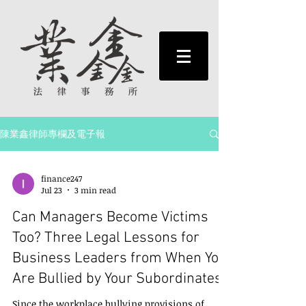
陳業鑫律師專欄及電子報
finance247
Jul 23
3 min read
Can Managers Become Victims
Too? Three Legal Lessons for
Business Leaders from When You
Are Bullied by Your Subordinates
Since the workplace bullying provisions of