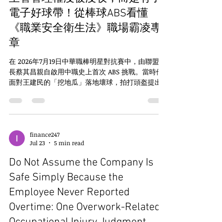
call. The Chi
電子好球帶！從棒球ABS看懂
《職業安全衛生法》職場霸凌專
章
在 2026年7月19日中華職棒明星對抗賽中，由聯盟會
長蔡其昌親自啟用中職史上首次 ABS 挑戰。當時他
面對王建民的「挖地瓜」落地壞球，拍打頭盔提出
挑戰，大螢幕隨即以 3D 動畫即時呈現判定結果（顯
示偏離好球帶 40.6 公分），成功推翻主審原判。 中
華職棒（CPBL）的 ABS 電子好球帶系統
（Automated Ball-Strike System，俗稱機器人裁
判）已於 2026 年 7 月正式進入二軍實戰測試，並以
finance247
Jul 23
5 min read
2027 年一軍正式上路為主要推進目標，以後棒球比
賽的好壞球判定有更精確的界線。 這讓我想到最近
Do Not Assume the Company Is
實施的職場霸凌專章也有類似的功能。 「主管現在
是不是都不能罵人了？」「要求績效會不會就被告
Safe Simply Because the
職場霸凌？」這是《職業安全衛生法》職場霸凌專
Employee Never Reported
章施行後，我最常被企業董事長、總經理及人資主
Overtime: One Overwork-Related
管詢問的問題。 我的回答很簡單：法律並沒有拿走
主管的管理權，而是替主管的管理手段畫出一個像