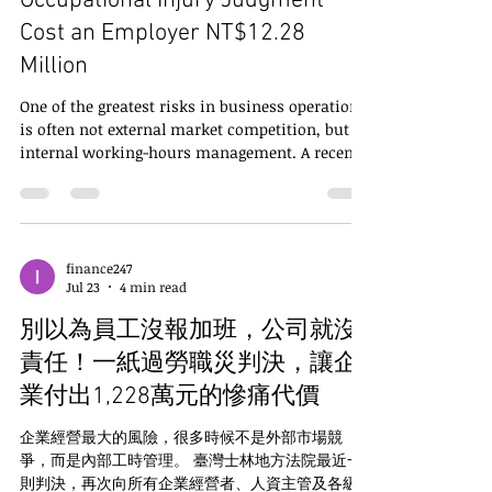
Occupational Injury Judgment
棒球電子好球帶（ABS）一樣清楚的界線。 從今以
Cost an Employer NT$12.28
後，主管不是不能投球，而是不能暴投；不是不能
嚴格管理，而是不能越過法律所容許的「業務上必
Million
要且合理範圍」。這正是職場霸凌專章
One of the greatest risks in business operations
is often not external market competition, but
internal working-hours management. A recent
judgment issued by the Taiwan Shilin District
Court has once again sounded the alarm for
business owners, HR executives, and managers
at every level: if a company fails to properly
manage working hours, workloads, and
finance247
Jul 23
4 min read
occupational safety and health, it may still face
substantial liability for an overwork-related
別以為員工沒報加班，公司就沒
occupational injury—even wh
責任！一紙過勞職災判決，讓企
業付出1,228萬元的慘痛代價
企業經營最大的風險，很多時候不是外部市場競
爭，而是內部工時管理。 臺灣士林地方法院最近一
則判決，再次向所有企業經營者、人資主管及各級