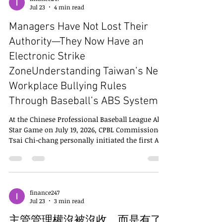
Jul 23
4 min read
作、濫用申訴制度、公開抹黑主管，甚至利用社群
媒體操弄輿論時，不僅可能讓主管無法正常行使管
Managers Have Not Lost Their
理權，也可能使整個組織的管理機制逐漸失靈。對
企業而言，真正需要防範的不是權力來自哪一方，
Authority—They Now Have an
而是任何人利用不當手段破壞正常管理秩序。 關鍵
Electronic Strike
字：職場霸凌、反向霸凌、企業治理 勞動法令遵循
ZoneUnderstanding Taiwan’s New
教育訓練、董事會成員進修時數認證、職場霸凌性
騷擾外部委員、訴訟調解程序代理請洽：業鑫法律
Workplace Bullying Rules
事務所窗口（電話02-25156822）官網
Through Baseball’s ABS System
https://www.yesinlaw.com 第一，管理權受到法
律保障，但不能因害怕申訴而放棄管理。 《職業安
At the Chinese Professional Baseball League All-
全衛生法》保障的是工作者的人格尊嚴，同時也沒
Star Game on July 19, 2026, CPBL Commissioner
有否定企業依法享有的管理權。主管依法仍然可以
Tsai Chi-chang personally initiated the first ABS
分派工作
challenge in league history. Facing a pitch from
Wang Chien-ming that bounced in the dirt, Tsai
tapped his helmet to request a challenge. The
stadium screen immediately displayed a 3D
animation showing that the pitch had missed
finance247
Jul 23
3 min read
the strike zone by 40.6 centimeters, successfully
overturning the home plate umpire’s original
主管管理權沒被沒收，而是有了