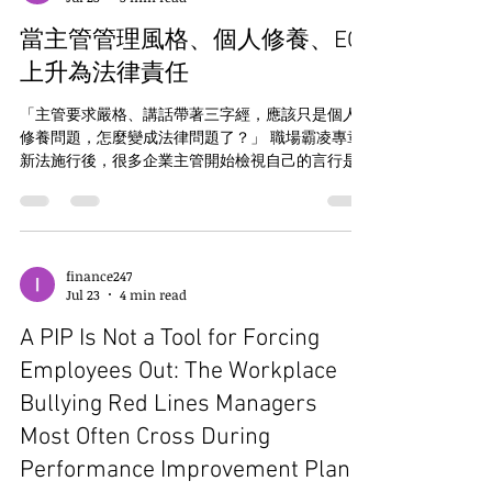
have come to believe that managing employees
has become so risky that the safest approach is
當主管管理風格、個人修養、EQ
simply to avoid managing them altogether.
Neith
上升為法律責任
「主管要求嚴格、講話帶著三字經，應該只是個人
修養問題，怎麼變成法律問題了？」 職場霸凌專章
新法施行後，很多企業主管開始檢視自己的言行是
否會踩線。 另一方面，有些主管覺得管理同仁變成
一個高風險行為，乾脆不要管同仁以求自保。 其實
過與不及都不是好事，也不是立法本意。 現在最大
的問題不是主管不會管理，而是法律開始管理主管
了。 從2026年7月《職業安全衛生法》職場霸凌專章
finance247
Jul 23
4 min read
正式施行開始，我認為台灣企業最大的改變，不是
多了一套申訴制度，而是主管的管理風格，正式成
A PIP Is Not a Tool for Forcing
為法律審查的對象。 以前，公司挑選主管，看的是
業績、執行力、專業能力。 現在，公司還要看主管
Employees Out: The Workplace
的EQ、情緒管理、溝通方式與個人修養。 因為主管
Bullying Red Lines Managers
的一句話、一封電子郵件、一段LINE訊息，都可能
Most Often Cross During
成為調查小組、法院及主管機關判斷是否構成職場
霸凌的重要證據。 很多企業主會問我： 「主管要求
Performance Improvement Plans
嚴格也不行嗎？」 「主管管理同仁一定違法嗎？」