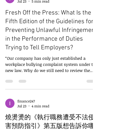
Jul 23
5 min read
逼退」。 勞動法令遵循教育訓練、董事會成員進修
時數認證、職場霸凌性騷擾外部委員、訴訟調解程
Fresh Off the Press: What Is the
序代理請洽：業鑫法律事務所窗口（電話02-
25156822）官網https://www.yesinlaw.com 一旦
Fifth Edition of the Guidelines for
主管先決定要某位員工離職，再反向設計不可能達
Preventing Unlawful Infringement
成的目標、頻繁公開責罵或刻意抽走工作資源，PIP
in the Performance of Duties
就可能從合法的【合理管理權】，轉變成具有制度
外觀的【職場霸凌】。企業要降低風險，至少必須
Trying to Tell Employers?
守住以下三條紅線。 一、目標可以嚴格，但不能為
特定員工量身打造失敗 PIP最核心的法律問題，是主
“Our company has only just established a
管提出的要求是否逾越業務上必要且合理範圍。因
workplace bullying complaint system under the
此，改善目標必須建立在原有職務內容、過往績效
new law. Why do we still need to review the
資料及同職位標準之上，並符合
latest edition of the Guidelines for Preventing
Unlawful Infringement in the Performance of
Duties issued by Taiwan’s Occupational Safety
and Health Administration?” An HR executive at
a publicly listed company sent me this question
finance247
Jul 23
4 min read
earlier today. She had obtained the latest
information quickly and accurately. I had also
燒燙燙的《執行職務遭受不法侵
only just received the ann
害預防指引》第五版想告訴你哪