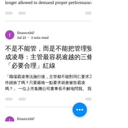
程序代理請洽：業鑫法律事務所窗口（電話02-
longer allowed to demand proper performance
25156822）官網https://www.yesinl
from employees? Will a manager be accused of
workplace bullying merely for imposing strict
standards?” The chairman of a publicly listed
corporate group recently asked me this
question. I told him that this was not the case
finance247
Jul 23
3 min read
and asked him to communicate the correct
principle throughout the organization:
不是不能管，而是不能把管理變
Requiring employees to meet performance
standards
成凌辱：主管最容易逾越的三條
「必要合理」紅線
「職場霸凌專法施行後，主管都不能對同仁要求工
作績效了嗎？只要嚴格一點要求就會被告霸凌
嗎？」 一位上市集團公司董事長不解地問我。 我跟
董事長說並非如此，請他轉達正確的觀念： 主管要
求績效、糾正錯誤、調整職務，本來就是企業經營
不可或缺的管理權限。 但自2026年7月1日職場霸凌
防治新制施行後，老闆與人資主管必須掌握一項核
心原則：管理行為即使具有業務目的，只要手段、
finance247
Jul 23
4 min read
程度或次數逾越業務上必要且合理範圍，就可能從