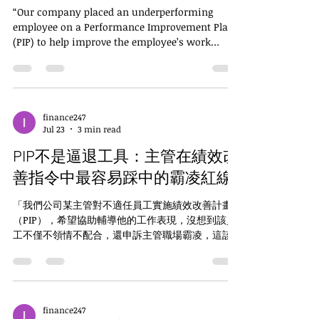
「是不是不能要求工作績效了？」 答案都是否定
“Our company placed an underperforming
的。 法律從來沒有禁止主管管理，也沒有禁止企業
employee on a Performance Improvement Plan
要求績效。 真正改變的是，法律開始檢視「管理的
(PIP) to help improve the employee’s work
方法」，而不是只有「管理的目的」。...
performance. Unexpectedly, the employee
refused to cooperate and instead filed a
workplace bullying complaint against the
manager. How should we handle this?” When
an employee has demonstrated poor
finance247
Jul 23
3 min read
performance over an extended period,
implementing a PIP is ordinarily a legitimate
PIP不是逼退工具：主管在績效改
and necessary management measure. However,
I would like to remind HR profes
善指令中最容易踩中的霸凌紅線
「我們公司某主管對不適任員工實施績效改善計畫
（PIP），希望協助輔導他的工作表現，沒想到該員
工不僅不領情不配合，還申訴主管職場霸凌，這該
怎麼處理？」 企業面對長期績效不佳的員工，啟動
【PIP】本來是正常且必要的管理手段。但我要提醒
各位人資同仁及企業各級用人單位主管：真正危險
的，往往不是公司有沒有做績效管理，而是整個
【績效改善計畫】能否證明「目的在改善，而不是
finance247