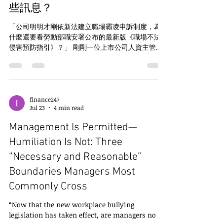
些訊息？
「公司明明才剛依新法建立職場霸凌申訴制度，為
什麼還要看勞動部職安署公布的最新版《職場不法
侵害預防指引》？」 剛剛一位上市公司人資主管私
訊問我。 她的消息掌握得很迅速正確，我今天也才
剛收到勞動部職安署公告內容及新聞稿，利用南下
開庭搭乘高鐵的時間拜讀。 看完後我立刻回覆她：
這是為了將案件精確分流，適用正確的法律程序處
理。 我心裡這麼思索：真正的勞動法遵風險，不是
finance247
Jul 23
4 min read
沒有制度，而是案件一開始就歸類錯誤。 勞動部於
今日（2026年7月14日）公告第五版《執行職務遭受
Management Is Permitted—
不法侵害預防指引》，配合《職業安全衛生法》職
場霸凌防治專章正式施行，許多人以為只是更新一
Humiliation Is Not: Three
則行政指引，其實它真正改變的是企業處理職場各
“Necessary and Reasonable”
種各樣申訴案件的處理流程。 今後企業不能再用同
Boundaries Managers Most
一套案件管理流程，包裹處理所有職場衝突，包括
職場暴力、職場霸凌、性騷擾、跟蹤騷擾、就業歧
Commonly Cross
視及外部不法侵害，都有相對應的處理程序及有適
用的法律。 勞動法令遵循教育訓練、董事會成員進
“Now that the new workplace bullying
修時數認證、職場霸凌性騷擾外部委員、訴訟調解
legislation has taken effect, are managers no