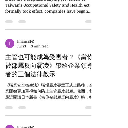
Taiwan’s Occupational Safety and Health Act
formally took effect, companies have begun
paying greater attention to preventing
managers from bullying their subordinates.
However, while recently reading the new
Japanese book When You Are Bullied by Your
Subordinates, I came across a question that
finance247
Jul 23
3 min read
deserves serious consideration by every
chairperson, HR executive, and manager: What
主管也可能成為受害者？《當你
if the manager is the person being bullied? Is
the compa
被部屬反向霸凌》帶給企業領導
者的三個法律啟示
《職業安全衛生法》職場霸凌專章正式上路後，企
業開始更加重視如何防止主管霸凌部屬。然而，我
最近閱讀日本新書《當你被部屬反向霸凌》時，卻
發現作者提出了一個值得所有董事長、人資主管及
各級主管深思的問題：如果主管才是被霸凌的人，
企業準備好了嗎？ 這本書並不是要替高壓管理辯
護，而是提醒企業，職場衝突並非永遠都是「由上
而下」。當部屬長期拒絕合理指示、刻意拖延工
finance247