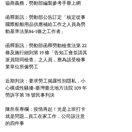
協商義務，勞動部編製參考手冊上網
函釋新訊：勞動部公告訂定「核定從事
國際船舶用品供應補給工作之人員為勞
動基準法第84-1條之工作者」
函釋新訊：勞動部函釋勞動檢查法第 22 
條及施行細則第 19 條「告知工會並請其
派員陪同檢查」之人員，應為該受檢事
業單位所僱勞工
近期判決：要求勞工揭露性別隱私，小
心構成性騷擾-臺灣臺北地方法院 109 年
勞訴字第 78 號民事判決
陳所長專欄：疫情再起！光是上班打卡
就是問題…員工在家工作，公司該注意
的四件事