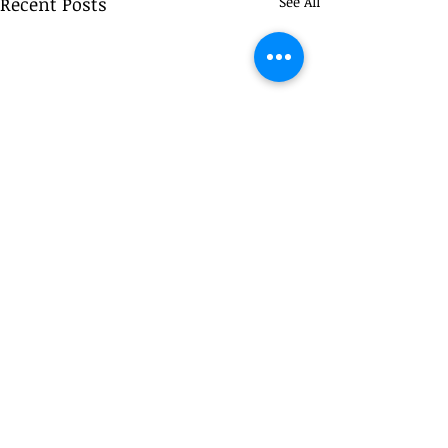
Recent Posts
See All
Managers Have N
主管也可能成為受害者？
Their Authority—
《當你被部屬反向霸凌》
Have an Electroni
帶給企業領導者的三個法
At the Chinese Pr
ZoneUnderstand
《職業安全衛生法》職場霸凌
Comments
律啟示
Baseball League Al
Taiwan’s New Wo
專章正式上路後，企業開始更