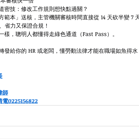
方範本審核快一倍
道密技：修改工作規則想快點過關？
範本」送核，主管機關審核時間直接從 14 天砍半變 7 
時、省力又保證合規！
樣，聰明人都懂得走綠色通道（Fast Pass）。
轉發給你的 HR 或老闆，懂勞動法律才能在職場如魚得水
長
律師
225156822