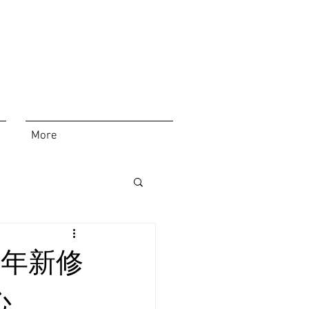
More
6年新修
心