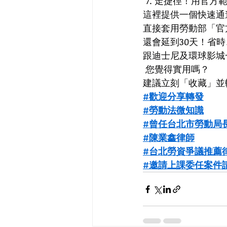
 7. 走捷徑！用官
這裡提供一個快速通
直接套用勞動部「官方
還會延到30天！省
跟迪士尼及環球影城一
 您覺得實用嗎？
建議立刻「收藏」並
#歡迎分享轉發
#勞動法微知識
#曾任台北市勞動局
#陳業鑫律師
#台北勞資爭議推薦
#邀請上課委任案件請電0