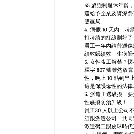
65 歲強制退休年
這給予企業及資深勞
雙贏局。
4. 病假 10 天內，
打考績的紅線劃好了
員工一年內請普通傷
績效歸績效，生病歸
5. 女性夜工解禁？
釋字 807 號雖
性，晚上 10 點到早
這是保護母性的法律
6. 派遣工遇騷擾，
性騷擾防治升級！
員工30 人以上公
須跟派遣公司「共同
派遣勞工踢皮球時代