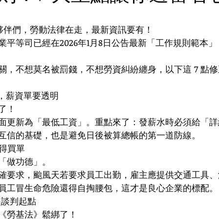
 夥伴們，勞動法律在走，最新資訊要有！
業平等司已經在2026年1月8日公告最新「工作規則範本
關，不想莫名被罰錢，不想勞資糾紛纏身，以下這 7 點
名，薪資單要透明
了！
面更新為「最低工資」。重點來了：發薪水時必須給「詳
互信的基礎，也是避免日後被算總帳的第一道防線。
主得買單
「做功德」。
確要求，颱風天若要求員工出勤，雇主應提供交通工具、
員工冒生命危險還得自掏腰包，這才是良心企業的標配。
，是談判起點
《勞基法》鬆綁了！