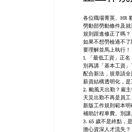
各位職場菁英、HR
勞動部勞動條件及就
規則跟進修正了嗎？
如果不想勞檢過不了
要理解並馬上執行！
1. 「最低工資」正
別再講「基本工資」
配合新法，規章請全
薪資結構透明化，是
2. 颱風天出勤？雇
天災出勤不再是員工
新版工作規則範本明
補助計程車費。別讓
3. 65 歲不是終點
擔心資深人才流失？