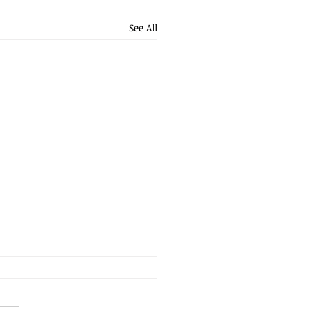
See All
gers Have Not Lost Their
ority—They Now Have an
ronic Strike