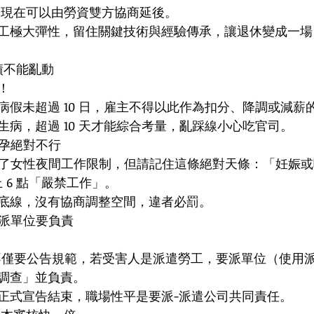
齡，現在可以由勞資雙方協商延後。
工極大彈性，留住關鍵技術與經驗傳承，讓退休變成一場
考績不能亂動
！
病假未超過 10 日，雇主不得以此作為扣分、降調或減薪
生病，超過 10 天才能綜合考量，亂踩線小心吃官司。
懷孕絕對不行
然放寬了女性夜間工作限制，但請記住這條絕對天條：「妊娠
上 6 點「嚴禁工作」。
底線，沒有協商調整空間，違者必罰。
要派單位要負責
司不僅要公告規範，若受害人是派遣勞工，要派單位（使用
調查」並負責。
正式宣告結束，職場性平是要派-派遣公司共同責任。