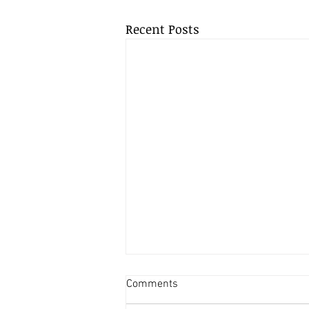
Recent Posts
Can Managers Become Victims
Comments
Too? Three Legal Lessons for
Business Leaders from When