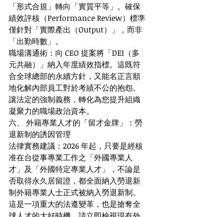
「形式合規」轉向「實質平等」。確保
績效評核（Performance Review）標準
僅針對「實際產出（Output）」，而非
「出勤時數」。
職場溝通術：向 CEO 提案將「DEI（多
元共融）」納入年度績效指標。這既符
合全球總部的永續方針，又能名正言順
地化解內部員工對於考績不公的抱怨。
讓法定的強制義務，轉化為您提升組織
凝聚力的職場政治資本。
六、 外籍專業人才的「留才金牌」：勞
退新制的誘因管理
法律實務建議：2026 年起，只要是經核
准在台從事專業工作之「外國專業人
才」及「外國特定專業人才」，不論是
否取得永久居留證，都全面納入勞退新
制外籍專業人士正式被納入勞退新制。
這是一項重大的法遵變革，也是搶奪全
球人才的大好時機。請立即檢視現有外