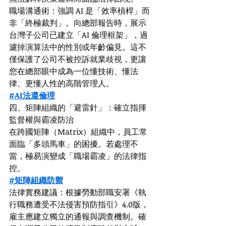
職場溝通術：強調 AI 是「效率槓桿」而
非「終極裁判」。向總部報告時，展示
台灣子公司已建立「AI 倫理框架」，過
濾掉演算法中的性別或年齡偏見。這不
僅保護了公司不被控訴就業歧視，更讓
您在總部眼中成為一位懂技術、懂法
律、更懂人性的高階管理人。
#AI法遵倫理
四、矩陣組織的「避雷針」：確立指揮
監督權與霸凌防治
在跨國矩陣（Matrix）組織中，員工常
面臨「多頭馬車」的困擾。若處理不
當，極易演變成「職場霸凌」的法律指
控。
#矩陣組織防禦
法律實務建議：根據勞動部職安署《執
行職務遭受不法侵害預防指引》4.0版，
雇主應建立獨立的通報與調查機制。確