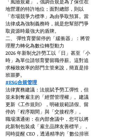
「風險規避」，強調合規是為了保住在
地營運的特許地位；面對總部，則以
「市場競爭力標準」為由爭取預算。當
法律成為強制義務時，就是您幫部門爭
取資源時最強大的盾牌。
二、 彈性育嬰留停的「緩衝器」：將管
理壓力轉化為數位轉型動力
2026 年新制允許勞工以「日」甚至「小
時」為單位請領育嬰留職停薪。這對追
求極致效率的部門主管來說，簡直是排
班噩夢。
#ESG合規管理
法律實務建議：法規賦予勞工彈性，但
並未剝奪雇主的「經營管理權」。建議
更新《工作規則》，明確規範請假、留
停的「程序期間」與「交接程序」。
職場溝通術：在內部會議中，您可以將
此新制包裝成「雇主品牌友善標竿」，
同時提醒 CEO，透過精準的「數位排班