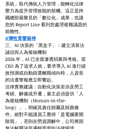
系統」取代傳統人力管理，能轉化法律
壓力為提升管理效能的契機。這正是跨
國總部最樂見的「數位化」成果，也讓
您的 Report Line 看到您處理複雜議題的
前瞻性。
#彈性育嬰留停
三、AI 決策的「黑盒子」：建立演算法
誠信與人為複核機制
2026 年，AI 已全面滲透招募與考核。當 
CEO 為了追求人效，要求導入 AI 進行績
效預測或自動篩選離職傾向時，人資長
的法遵警報應立即響起。
法律實務建議：自動化決策若涉及勞工
考績、解僱或升遷，雇主必須提供「人
為複核機制（Human-in-the-
loop）」，明確其責任歸屬及歸責條
件。絕對不能讓員工覺得「是電腦要開
除我」，否則在勞資調解中，公司將因
無法解釋決策邏輯而面臨法律困境。