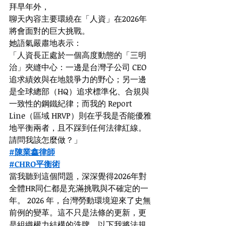
拜早年外，
聊天內容主要環繞在「人資」在2026年
將會面對的巨大挑戰。
她語氣嚴肅地表示：
「人資長正處於一個高度動態的「三明
治」夾縫中心：一邊是台灣子公司 CEO 
追求績效與在地競爭力的野心；另一邊
是全球總部（HQ）追求標準化、合規與
一致性的鋼鐵紀律；而我的 Report 
Line（區域 HRVP）則在乎我是否能優雅
地平衡兩者，且不踩到任何法律紅線。
請問我該怎麼做？」
#陳業鑫律師
#CHRO平衡術
當我聽到這個問題，深深覺得2026年對
全體HR同仁都是充滿挑戰與不確定的一
年。 2026 年，台灣勞動環境迎來了史無
前例的變革。這不只是法條的更新，更
是組織權力結構的洗牌。以下我將法規