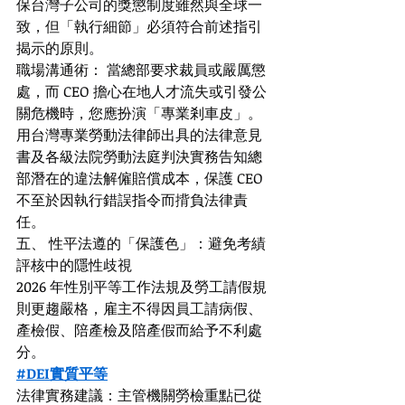
保台灣子公司的獎懲制度雖然與全球一
致，但「執行細節」必須符合前述指引
揭示的原則。
職場溝通術： 當總部要求裁員或嚴厲懲
處，而 CEO 擔心在地人才流失或引發公
關危機時，您應扮演「專業剎車皮」。
用台灣專業勞動法律師出具的法律意見
書及各級法院勞動法庭判決實務告知總
部潛在的違法解僱賠償成本，保護 CEO 
不至於因執行錯誤指令而揹負法律責
任。
五、 性平法遵的「保護色」：避免考績
評核中的隱性歧視
2026 年性別平等工作法規及勞工請假規
則更趨嚴格，雇主不得因員工請病假、
產檢假、陪產檢及陪產假而給予不利處
分。
#DEI實質平等
法律實務建議：主管機關勞檢重點已從