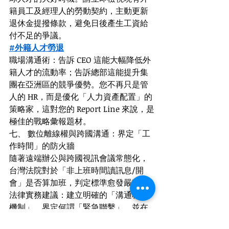
籍員工及經理人的勞動契約，主動更新
退休金提撥條款，避免日後產生工資給
付不足的爭議。
#外籍人才勞退
職場溝通術：告訴 CEO 這能大幅降低外
籍人才的流動率；告訴總部這能提升集
團在亞洲區的競爭優勢。您不再只是管
人的 HR，而是優化「人力資產配置」的
策略家，這對您的 Report Line 來說，是
極佳的戰略彙報題材。
七、 數位離線權與跨國溝通：界定「工
作時間」的防火牆
隨著遠端辦公與跨國視訊會議常態化，
台灣法院對於「非上班時間讀訊息/開
會」是否算加班，判定標準愈發嚴苛。
法律實務建議：建立明確的「溝通程序
機制」，界定何謂「緊急聯繫」，並在
工作規則中明定非上班時間回覆訊息的