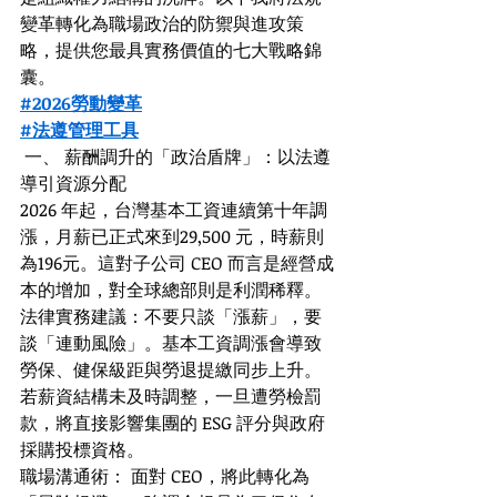
變革轉化為職場政治的防禦與進攻策
略，提供您最具實務價值的七大戰略錦
囊。
#2026勞動變革
#法遵管理工具
 一、 薪酬調升的「政治盾牌」：以法遵
導引資源分配
2026 年起，台灣基本工資連續第十年調
漲，月薪已正式來到29,500 元，時薪則
為196元。這對子公司 CEO 而言是經營成
本的增加，對全球總部則是利潤稀釋。
法律實務建議：不要只談「漲薪」，要
談「連動風險」。基本工資調漲會導致
勞保、健保級距與勞退提繳同步上升。
若薪資結構未及時調整，一旦遭勞檢罰
款，將直接影響集團的 ESG 評分與政府
採購投標資格。
職場溝通術： 面對 CEO，將此轉化為