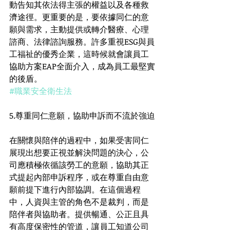
動告知其依法得主張的權益以及各種救
濟途徑。更重要的是，要依據同仁的意
願與需求，主動提供或轉介醫療、心理
諮商、法律諮詢服務。許多重視ESG與員
工福祉的優秀企業，這時候就會讓員工
協助方案EAP全面介入，成為員工最堅實
的後盾。
#職業安全衛生法
5.尊重同仁意願，協助申訴而不流於強迫
在關懷與陪伴的過程中，如果受害同仁
展現出想要正視並解決問題的決心，公
司應積極依循該勞工的意願，協助其正
式提起內部申訴程序，或在尊重自由意
願前提下進行內部協調。在這個過程
中，人資與主管的角色不是裁判，而是
陪伴者與協助者。提供暢通、公正且具
有高度保密性的管道，讓員工知道公司