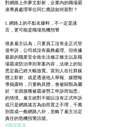
對網路上作夢文影射，企業內的職場霸
凌專責處理單位同仁應該如何面對？ 
1. 網路上的不點名爆料，不一定是謠
言，更可能是職場危機預警
很多雇主以為，只要員工沒有走正式管
道申訴，公司就沒有義務處理。但依據
最新的職業安全衛生法修正條文以及職
場霸凌防治準則草案內容，法律上的知
悉定義已經大幅放寬。當別人在社群媒
體上影射、或是透過他人舉報、媒體報
導揭露時，只要夠具體，會被歸類為屬
於「非因接獲被霸凌勞工申訴而知悉」
的情境。雇主絕對不能以沒有正式申訴
或只是網路謠言為由而置之不理，千萬
別當成一般網路八卦，忽略了雇主法定
責任的危機預警訊號。
#職場霸凌