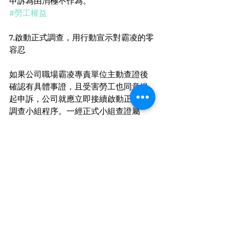
申訴為由消極不作為。
#勞工權益
7.啟動正式調查，用行動宣示對霸凌的零
容忍
如果公司職場霸凌專責單位主動查證後
確認有具體事證，且受害勞工也同意提
起申訴，公司就應立即接續啟動正式的
調查小組程序。一經正式小組查證屬
實，公司必須對行為人進行適當的懲
戒。這不僅僅是為了給受害者一個公
道，更是向全體員工以及社會大眾宣
示，我們公司對於健康職場抱持零容忍
的堅定決心。一個敢於保護員工的企
業，才會贏得人才的效忠。
#員工協助方案EAP
面對社群媒體上的風雨，聰明的企業不