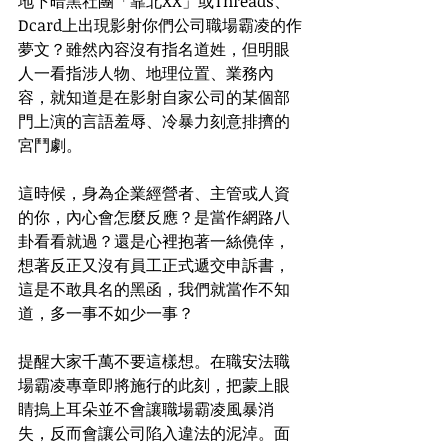
地下暗黑社團「靠北XX」或Threads、
Dcard上出現影射你們公司職場霸凌的作
夢文？雖然內容沒有指名道姓，但明眼
人一看指涉人物、地理位置、業務內
容，就知道是在影射自家公司的某個部
門上演的言語羞辱、冷暴力刻意排擠的
宮鬥劇。
這時候，身為企業經營者、主管或人資
的你，內心會怎麼反應？是當作網路八
卦看看就過？還是心裡抱著一絲僥倖，
想著反正又沒有員工正式遞交申訴書，
這是不敢具名的黑函，我們就當作不知
道，多一事不如少一事？
提醒大家千萬不要這樣想。在職安法職
場霸凌專章即將施行的此刻，把蒙上眼
睛摀上耳朵並不會讓職場霸凌風暴消
失，反而會讓公司陷入違法的泥淖。面