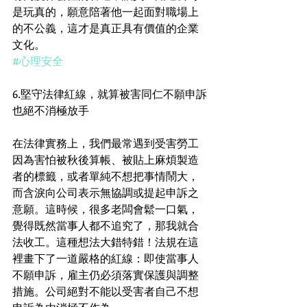
是玩真的，願意陪著他一起面對職場上
的不公義，這才是真正具有價值的企業
文化。
#心理安全
6.堅守法律紅線，就算被害同仁不願申訴
也絕不消極放手
在法律實務上，我們最常遇到受害勞工
因為害怕被秋後算帳、被貼上麻煩製造
者的標籤，或者單純不想把事情鬧大，
而含淚向公司表示無協調或提起申訴之
意願。這時候，很多老闆會鬆一口氣，
覺得既然當事人都不追究了，那我就合
法收工。這種想法大錯特錯！法規在這
裡畫下了一道嚴格的紅線：即使當事人
不願申訴，雇主仍必須落實保護與調整
措施。公司絕對不能以受害者自己不想