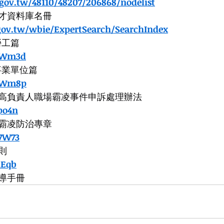
gov.tw/48110/48207/206868/nodelist
才資料庫名冊
.gov.tw/wbie/ExpertSearch/SearchIndex
勞工篇
GaWm3d
事業單位篇
GaWm8p
高負責人職場霸凌事件申訴處理辦法
apo4n
霸凌防治專章
27W73
則
1Eqb
導手冊