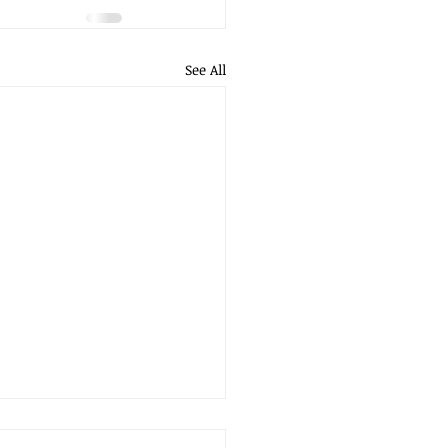
See All
gers Have Not Lost Their