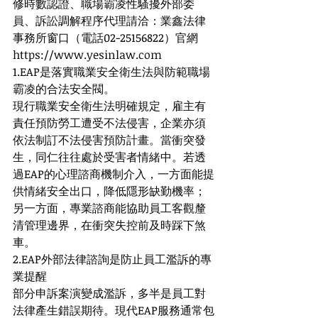
修時數認證、職場霸凌性騷擾外部委
員、訴訟調解程序代理請洽：業鑫法律
事務所窗口（電話02-25156822）官網
https://
www.yesinlaw.com
1.EAP是落實職業安全衛生法與防範職場
霸凌的合法安全閥。
現行職業安全衛生法明確規定，雇主有
責任預防勞工遭受不法侵害，企業亦須
依法制訂不法侵害預防計畫。當衝突發
生，同仁往往處於受害者情緒中。若透
過EAP的心理諮商機制介入，一方面能提
供情緒安全出口，降低隱形缺勤機率；
另一方面，專業諮商能協助員工客觀釐
清管理邊界，在衝突失控前及時踩下煞
車。
2.EAP外部法律諮詢是防止員工濫訴的專
業提醒
部分申訴案演變成濫訴，多半是員工對
法律產生錯誤期待。現代EAP服務通常包