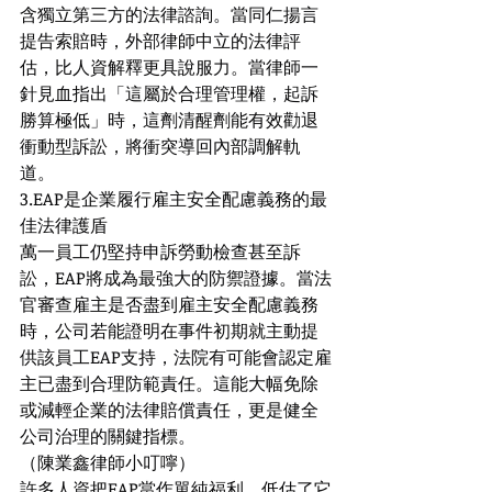
含獨立第三方的法律諮詢。當同仁揚言
提告索賠時，外部律師中立的法律評
估，比人資解釋更具說服力。當律師一
針見血指出「這屬於合理管理權，起訴
勝算極低」時，這劑清醒劑能有效勸退
衝動型訴訟，將衝突導回內部調解軌
道。
3.EAP是企業履行雇主安全配慮義務的最
佳法律護盾
萬一員工仍堅持申訴勞動檢查甚至訴
訟，EAP將成為最強大的防禦證據。當法
官審查雇主是否盡到雇主安全配慮義務
時，公司若能證明在事件初期就主動提
供該員工EAP支持，法院有可能會認定雇
主已盡到合理防範責任。這能大幅免除
或減輕企業的法律賠償責任，更是健全
公司治理的關鍵指標。
（陳業鑫律師小叮嚀）
許多人資把EAP當作單純福利，低估了它