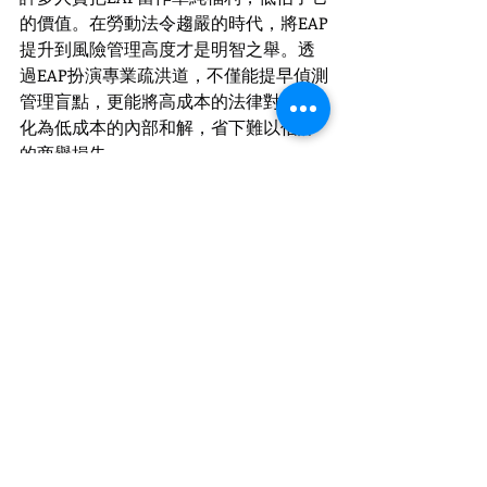
的價值。在勞動法令趨嚴的時代，將EAP
提升到風險管理高度才是明智之舉。透
過EAP扮演專業疏洪道，不僅能提早偵測
管理盲點，更能將高成本的法律對抗轉
化為低成本的內部和解，省下難以估計
的商譽損失。
現在，不妨回頭檢視一下貴公司的內部
制度：當員工明天在辦公室遭遇人際關
係衝突、情緒即將崩潰時，公司準備好
的那一條安全疏洪道，真的已經暢通無
阻了嗎？
Recent Posts
See All