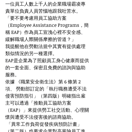
一位員工人數上千人的企業職場霸凌專
責單位負責人員苦惱地跟我吐苦水。
「要不要考慮用員工協助方案
（Employee Assistance Programs，簡
稱 EAP）作為員工宣洩心裡不安全感、
緩解職場人際關係摩擦的管道？」
我提醒他在勞動法規中其實有提供處理
類似情況的另一種選擇。
EAP是企業為了照顧員工身心健康而提供
的一套全面、保密且免費的諮詢與協助
服務。
依據 《職業安全衛生法》第 6 條第 2 
項、 勞動部訂定的「執行職務遭受不法
侵害預防指引」（第四版）明確指出雇
主可以透過「推動員工協助方案
（EAP）」來提供勞工社交活動、心理關
懷與遭受不法侵害後的諮商協助。
 「異常工作負荷促發疾病預防計畫」
（第二版）也要求企業對高風險員工進