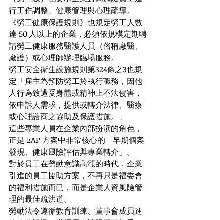
行工作調整、健康管理與心理疏導。
《勞工健康保護規則》也規定勞工人數
達 50 人以上的企業，必須依規模定期聘
請勞工健康服務醫護人員（俗稱廠醫、
廠護）或心理師辦理臨場服務。
勞工安全衛生設施規則第324條之3也規
定「雇主為預防勞工於執行職務，因他
人行為致遭受身體或精神上不法侵害，
依申訴人需求，提供或轉介法律、醫療
或心理諮商之協助及保護措施。」
這些專業人員在企業內部扮演的角色，
正是 EAP 方案中非常核心的「早期個案
發現、健康風險評估與專業轉介」。
對於員工在勞動意識高漲的時代，企業
引進的員工協助方案，不再只是福委會
的福利措施而已，而是企業人資風險管
理的最佳疏洪道。
勞動法令遵循教育訓練、董事會成員進