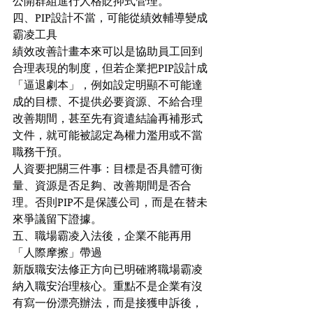
公開群組進行人格貶抑式管理。
四、PIP設計不當，可能從績效輔導變成
霸凌工具
績效改善計畫本來可以是協助員工回到
合理表現的制度，但若企業把PIP設計成
「逼退劇本」，例如設定明顯不可能達
成的目標、不提供必要資源、不給合理
改善期間，甚至先有資遣結論再補形式
文件，就可能被認定為權力濫用或不當
職務干預。
人資要把關三件事：目標是否具體可衡
量、資源是否足夠、改善期間是否合
理。否則PIP不是保護公司，而是在替未
來爭議留下證據。
五、職場霸凌入法後，企業不能再用
「人際摩擦」帶過
新版職安法修正方向已明確將職場霸凌
納入職安治理核心。重點不是企業有沒
有寫一份漂亮辦法，而是接獲申訴後，