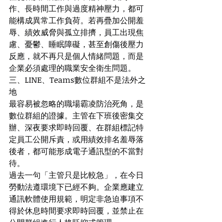
作、長時間工作與過度精神壓力，都可
能構成異常工作負荷。若再疊加公開羞
辱、績效威脅與孤立排擠，員工出現焦
慮、憂鬱、睡眠障礙，甚至創傷後壓力
反應，就不再只是個人情緒問題，而是
企業必須處理的職業安全衛生問題。
三、LINE、Teams數位群組不是法外之
地
最容易被忽略的職場霸凌防治死角，是
數位群組的證據。主管在下班後密集交
辦、深夜要求即時回覆、在群組標記特
定員工公開斥責，或用績效排名羞辱落
後者，都可能形成電子通訊型的不當對
待。
過去一句「主管只是比較急」，在今日
勞動法遵環境下已經不夠。企業應建立
通訊軟體使用規範，明定非急迫事項不
得於休息時間要求即時回覆，並禁止在