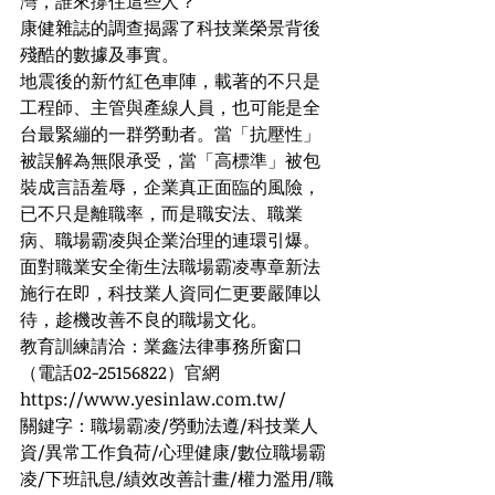
灣，誰來撐住這些人？
康健雜誌的調查揭露了科技業榮景背後
殘酷的數據及事實。
地震後的新竹紅色車陣，載著的不只是
工程師、主管與產線人員，也可能是全
台最緊繃的一群勞動者。當「抗壓性」
被誤解為無限承受，當「高標準」被包
裝成言語羞辱，企業真正面臨的風險，
已不只是離職率，而是職安法、職業
病、職場霸凌與企業治理的連環引爆。
面對職業安全衛生法職場霸凌專章新法
施行在即，科技業人資同仁更要嚴陣以
待，趁機改善不良的職場文化。
教育訓練請洽：業鑫法律事務所窗口
（電話02-25156822）官網
https://
www.yesinlaw.com.tw/
關鍵字：職場霸凌/勞動法遵/科技業人
資/異常工作負荷/心理健康/數位職場霸
凌/下班訊息/績效改善計畫/權力濫用/職