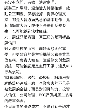
有沒有立即、有效、適當處理。
調整工作場所、避免雙方持續接觸、啟
動公正調查、保存證據、提供心理支
持，都是人資必須熟悉的基本動作。尤
其情節重大時，即使不是長期反覆發
生，也可能踩到法律紅線。
六、罰鍰只是表面，真正痛的是商譽品
牌信用
對大型科技業而言，罰鍰金額固然重
要，但更致命的是主管機關公布事業單
位名稱、負責人姓名、違反條文與裁罰
資訊，可能被認定是血汗工廠，違反RBA
行為規範。
當職場霸凌、過勞、憂鬱症、離職潮與
網路爆料連成一線，企業失去的不只是
被裁罰的金錢，而是對招募能力、投資
人信任、公司治理、ESG評價與雇主品牌
的嚴重傷害。
今日最貴的法遵成本，不是遇到爭議才