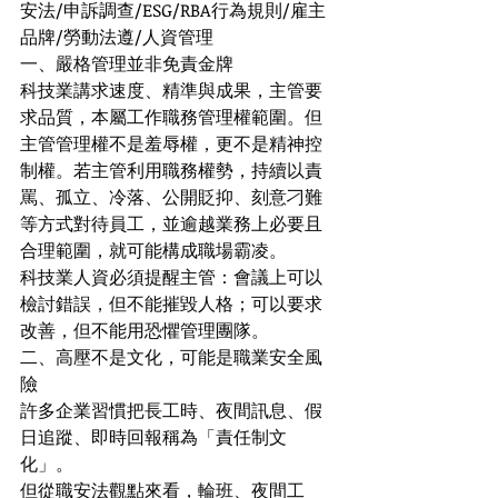
安法/申訴調查/ESG/RBA行為規則/雇主
品牌/勞動法遵/人資管理
一、嚴格管理並非免責金牌
科技業講求速度、精準與成果，主管要
求品質，本屬工作職務管理權範圍。但
主管管理權不是羞辱權，更不是精神控
制權。若主管利用職務權勢，持續以責
罵、孤立、冷落、公開貶抑、刻意刁難
等方式對待員工，並逾越業務上必要且
合理範圍，就可能構成職場霸凌。
科技業人資必須提醒主管：會議上可以
檢討錯誤，但不能摧毀人格；可以要求
改善，但不能用恐懼管理團隊。
二、高壓不是文化，可能是職業安全風
險
許多企業習慣把長工時、夜間訊息、假
日追蹤、即時回報稱為「責任制文
化」。
但從職安法觀點來看，輪班、夜間工