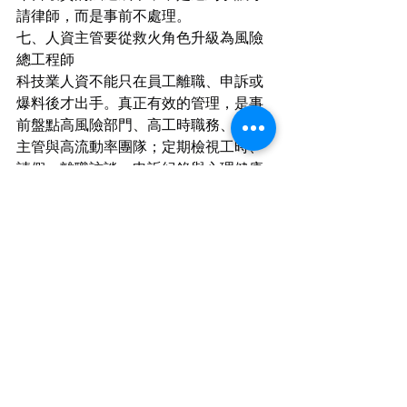
請律師，而是事前不處理。
七、人資主管要從救火角色升級為風險
總工程師
科技業人資不能只在員工離職、申訴或
爆料後才出手。真正有效的管理，是事
前盤點高風險部門、高工時職務、高壓
主管與高流動率團隊；定期檢視工時、
請假、離職訪談、申訴紀錄與心理健康
資源使用情形；並將主管管理行為納入
考核。企業最該建立的不是「讓員工更
能忍」的制度，而是「讓主管不能亂」
的制度。
（陳業鑫律師的小叮嚀）
AI狂潮當前，科技業需要產能，更需要
人才。企業可以追求高績效，但不能讓
高績效成為高壓迫的代名詞。人資主管
若能及早把職安法、職場霸凌預防、異
常工作負荷管理與心理安全制度接軌，