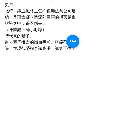
災害。
此時，鐵血風格主管不僅無法為公司建
功，反而會讓企業深陷巨額的損害賠償
訴訟之中，得不償失。
（陳業鑫律師小叮嚀）
時代真的變了。
過去我們推崇的鐵血宰相、模範勞工主
管，在現代勞權意識高漲、講究工作生
活平衡的時代潮流中，如果不適時調整
管理思維，極可能從功臣變成把公司拖
下水的共同被告。
管理是一門講求平衡的藝術，嚴格的業
績標準，必須建立在尊重人性尊嚴與法
治防線的基礎之上。卓越的主管不只要
會身先士卒，更要懂得如何從鐵血統帥
轉型為引導型教練，別讓您的滿腔熱血
與高尚原則，在不經意間變成了傷害部
屬、重創企業形象的武器。