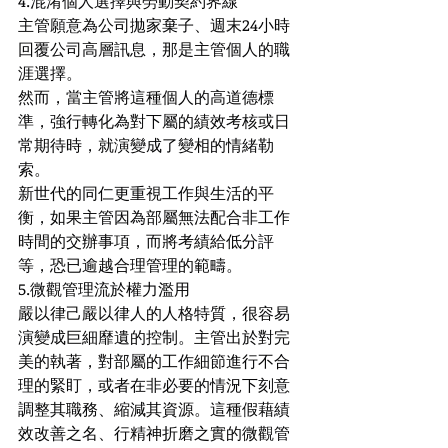
4.混淆個人選擇與勞動契約界線
主管願意為公司拋家棄子、週末24小時
回覆公司高層訊息，那是主管個人的職
涯選擇。
然而，當主管將這種個人的高道德標
準，強行轉化為對下屬的績效考核或日
常期待時，就演變成了變相的情緒勒
索。
新世代的同仁更重視工作與生活的平
衡，如果主管因為部屬無法配合非工作
時間的交辦事項，而將考績給低分評
等，恐已逾越合理管理的範疇。
5.微觀管理流於權力濫用
嚴以律己嚴以律人的人格特質，很容易
演變成巨細靡遺的控制。主管出於對完
美的執著，對部屬的工作細節進行不合
理的緊盯，或者在非必要的情況下刻意
調整其職務、縮減其資源。這種假藉績
效改善之名、行精神折磨之實的微觀管