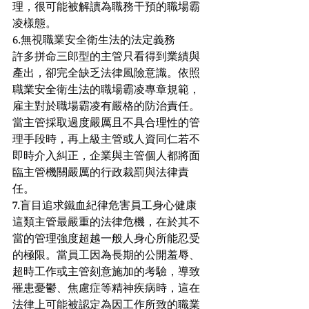
理，很可能被解讀為職務干預的職場霸
凌樣態。
6.無視職業安全衛生法的法定義務
許多拼命三郎型的主管只看得到業績與
產出，卻完全缺乏法律風險意識。依照
職業安全衛生法的職場霸凌專章規範，
雇主對於職場霸凌有嚴格的防治責任。
當主管採取過度嚴厲且不具合理性的管
理手段時，再上級主管或人資同仁若不
即時介入糾正，企業與主管個人都將面
臨主管機關嚴厲的行政裁罰與法律責
任。
7.盲目追求鐵血紀律危害員工身心健康
這類主管最嚴重的法律危機，在於其不
當的管理強度超越一般人身心所能忍受
的極限。當員工因為長期的公開羞辱、
超時工作或主管刻意施加的考驗，導致
罹患憂鬱、焦慮症等精神疾病時，這在
法律上可能被認定為因工作所致的職業