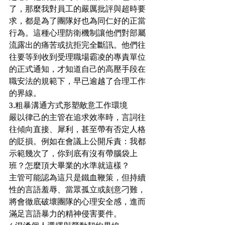
了，那麼我對員工的嚴厲批評與超時要
求，都是為了團隊好也為同仁好的正當
行為。這種心理防衛機制讓他們對部屬
流露出的痛苦或抗拒完全斷訊。他們往
往要等到收到受理職場霸凌的專責單位
的正式通知，才知道自己的高壓手段在
職安法的規範下，早已逾越了合理工作
的界線。
3.粗暴溝通方式形塑敵意工作環境
嚴以律己的主管在追求效率時，言詞往
往傾向直接、犀利，甚至帶有否定人格
的貶損。例如在會議上公開斥責：我都
示範幾次了，你到底有沒有帶腦袋上
班？怎麼頂大畢業的水準就這樣？
主管可能認為這只是鐵血鞭策，但持續
性的言語羞辱、當眾孤立或刻意刁難，
將會徹底破壞團隊的心理安全感，進而
滿足言語暴力的精神侵害要件。