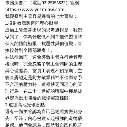
事務所窗口（電話02-25156822）官網
https://
www.yesinlaw.com
我觀察到主管容易踩雷的七大盲點：
1.投射效應製造同理心斷層
這類主管最常出現的思考邏輯是：我都
做到了，你為什麼做不到？他們習慣將
個人的體能極限、抗壓性與價值觀，直
接投射到全體部屬身上。
在法律層面，這會導致主管在行使管理
權限時，完全忽略了勞工個體間的生理
與心理差異。當員工表現不如預期，主
管直覺認定是對方敬業精神不佳而給予
不合理的壓力時，這種缺乏同理心的管
理行為，在二十一世紀的職場中極易被
界定為濫用職權的職場霸凌樣態。
2.道德高地光環盲點
還有一類主管認為自己已經確實做到身
先士卒時，內心會建立起極強的道德優
越感。他們會認為，既然我自己也吃苦