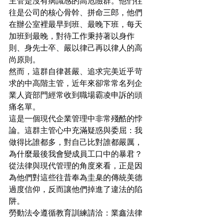
主管是沒有病識感的高危險群。他們往
往是公司的核心骨幹、拼命三郎，他們
在辦公室裡最早到班、最晚下班，每天
加班到最晚，對待工作秉持著以身作
則、身先士卒、嚴以律己再以律人的高
尚原則。
然而，這群自律甚嚴、追求完美近乎苛
求的中高階主管，近年來卻常常名列企
業人資部門經常收到職場霸凌申訴的頭
痛名單。
這是一個現代企業管理中非常殘酷的悖
論。這群主管心中充滿疑惑與委屈：我
做得比誰都多，對自己比對誰都嚴厲，
為什麼最後我會變成員工口中的暴君？
從法律與現代管理的角度來看，正是因
為他們對這些往昔奉為圭臬的傳統美德
過度信仰，反而讓他們掉進了違法的陷
阱。
勞動法令遵循教育訓練請洽：業鑫法律