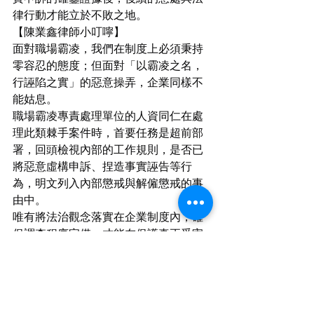
律行動才能立於不敗之地。
【陳業鑫律師小叮嚀】
面對職場霸凌，我們在制度上必須秉持
零容忍的態度；但面對「以霸凌之名，
行誣陷之實」的惡意操弄，企業同樣不
能姑息。
職場霸凌專責處理單位的人資同仁在處
理此類棘手案件時，首要任務是超前部
署，回頭檢視內部的工作規則，是否已
將惡意虛構申訴、捏造事實誣告等行
為，明文列入內部懲戒與解僱懲戒的事
由中。
唯有將法治觀念落實在企業制度內，確
保調查程序完備，才能在保護真正受害
者的同時，也成為優秀員工與企業和諧
秩序的堅實後盾。
各位人資主管不妨現在就打開檔案檢查
一下，您公司的職場霸凌防治辦法與工