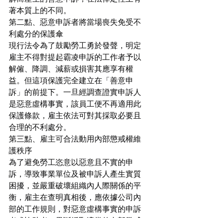
著本質上的不同。
第二點、惡意申訴者將當場喪失免受不
利處分的保護傘
現行法令為了鼓勵勞工勇於發聲，明定
雇主不得對提起霸凌申訴的工作者予以
解僱、降調、減薪或損害其應享有權
益。但這項保護完全建立在「善意申
訴」的前提下。一旦經調查證實申訴人
是惡意虛構事實，該員工便不再適用此
保護條款，雇主依法可對其採取必要且
合理的不利處分。
第三點、雇主可合法動用內部懲戒權維
護秩序
為了避免勞工恣意以惡意且不實的申
訴，導致事業單位及被申訴人產生實質
困擾，並嚴重破壞組織內人際關係的平
衡，雇主在查明真相後，應依據公司內
部的工作規則，對惡意虛構事實的申訴