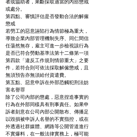
者或協助者，果斷採取適當的內部懲戒
或處分。
第四點、審慎評估是否發動合法的解僱
懲戒
若勞工的惡意誣陷行為情節極為重大，
導致企業內部管理機制失序、同仁間信
任蕩然無存，雇主可進一步檢視該行為
是否已符合勞動基準法第十二條第一項
第四款「違反工作規則情節重大」之要
件，若符合則可依法採取解僱懲戒，且
無須預告亦無須給付資遣費。
第五點、惡意申訴在外部恐觸犯刑法妨
害名譽罪
除了公司內部的懲處，惡意捏造事實的
行為在外部同樣具有刑事責任。如果申
訴者刻意在公司內部公開散布、傳播足
以毀損被申訴人名譽的不實指控，或在
外透過社群媒體、網路等公開管道進行
不實爆料，在一般法律實務上，極可能