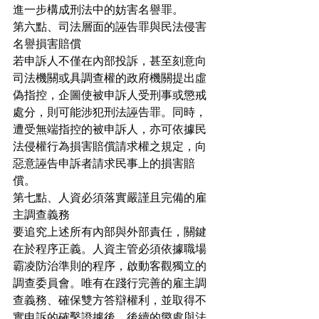
進一步構成刑法中的妨害名譽罪。
第六點、司法層面的誣告罪與民法侵害
名譽損害賠償
若申訴人不僅在內部投訴，甚至刻意向
司法機關或具調查權的政府機關提出虛
偽指控，企圖使被申訴人受刑事或懲戒
處分，則可能涉犯刑法誣告罪。同時，
遭受無端指控的被申訴人，亦可依據民
法侵權行為損害賠償請求權之規定，向
惡意誣告申訴者請求民事上的損害賠
償。
第七點、人資必須落實嚴謹且完備的雇
主調查義務
要追究上述所有內部與外部責任，關鍵
在於程序正義。人資主管必須依據職場
霸凌防治準則的程序，啟動客觀獨立的
調查委員會。唯有在踐行完善的雇主調
查義務、確保雙方答辯權利，並取得不
實申訴的確鑿證據後，後續的懲處與法