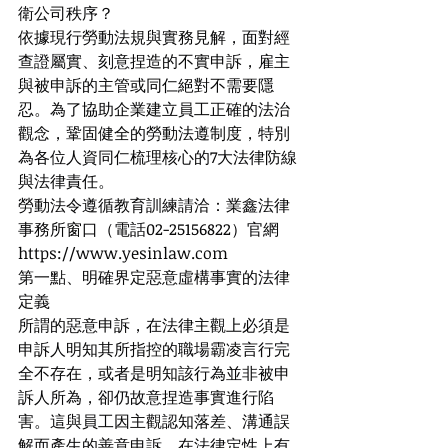
衛公司秩序？
依據現行勞動法規與實務見解，面對經
查證屬實、刻意捏造的不實申訴，雇主
與被申訴的主管或同仁絕對不需要隱
忍。為了協助企業建立員工正確的法治
觀念，鞏固健全的勞動法遵制度，特別
為各位人資同仁梳理核心的7大法律防線
與法律責任。
勞動法令遵循教育訓練請洽：業鑫法律
事務所窗口（電話02-25156822）官網
https://
www.yesinlaw.com
第一點、明確界定惡意虛構事實的法律
定義
所謂的惡意申訴，在法律主觀上必須是
申訴人明知其所指控的職場霸凌言行完
全不存在，或者是明知該行為並非被申
訴人所為，卻仍故意捏造事實進行陷
害。這與員工因主觀認知落差、溝通誤
解而產生的善意申訴，在法律定性上有