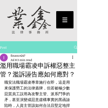
Post
finance247
Jul 8
3 min read
濫用職場霸凌申訴權惡整主
管？濫訴誣告應如何應對？
職安法職場霸凌專章施行在即，這是用
來保護勞工的法律盾牌，但若被極少數
惡質員工誤用為攻擊主管、派系鬥爭的
矛，甚至演變成惡意虛構事實的黑函誣
陷時，人資主管該如何合法且堅定地捍