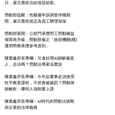
日，雇主應依法給假並給薪。
勞動部提醒：性騷擾申訴調查停職期
間，雇主應依規定為員工辦理加保
勞動部新聞：公部門承攬勞工勞動權益
保障再升級，勞動部修正「政府機關(構)
運用勞務承攬參考原則」
陳業鑫所長專欄：引進好用AI卻解僱真
人，合法嗎？勞動法專家這麼說
陳業鑫所長專欄：今年起董事必須接受
性平教育課程，不然會被裁罰？勞動律
師解析：哪些人強制要上課
陳業鑫所長專欄：AI時代的勞動法挑戰
與企業的法律義務