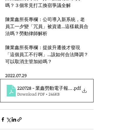
嗎？３個常見打工換宿爭議全解
陳業鑫所長專欄：公司導入新系統，老
員工一夕變「冗員」被資遣...這樣裁員合
法嗎？勞動律師解析
陳業鑫所長專欄：提拔升遷後才發現
「這個員工不行啊」...該如何合法降調？
可以取消主管加給嗎？
2022.07.29
220728 - 業鑫勞動電子報第五十八期
.pdf
Download PDF • 246KB