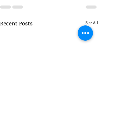
Recent Posts
See All
Managers Have N
主管也可能成為受害者？
Their Authority—
《當你被部屬反向霸凌》