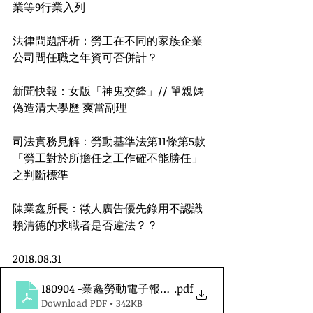
業等9行業入列
法律問題評析：勞工在不同的家族企業
公司間任職之年資可否併計？
新聞快報：女版「神鬼交鋒」// 單親媽
偽造清大學歷 爽當副理
司法實務見解：勞動基準法第11條第5款
「勞工對於所擔任之工作確不能勝任」
之判斷標準
陳業鑫所長：徵人廣告優先錄用不認識
賴清德的求職者是否違法？？
2018.08.31
180904 -業鑫勞動電子報第二十期
.pdf
Download PDF • 342KB