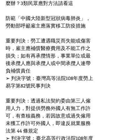
麼辦？3類民眾應對方法請看這
防範「中國大陸新型冠狀病毒肺炎」，
勞動部呼籲雇主應落實移工防疫措施
重要判決：勞工遭遇職災而失能或傷害
時，雇主應補償醫療費用及不能工作之
損失；如有再承攬情形，事業單位或最
後承攬人應與承攬人或中間承攬人連帶
負補償責任
➢ 判決字號：臺灣高等法院108年度勞上
易字第82號民事判決
重要判決：透過私法契約委由第三人僱
用人力，對提供勞務外國人有無工作許
可，有查核義務，若因故意或過失僱用
未獲工作許可外國人，即違反就業服務
法第 44 條規定
➢ 判決字號：臺北高等行政法院108年度