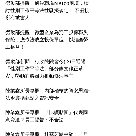
勞動部提醒：解決職場MeToo困境，檢
討性別工作平等法性騷擾規定， 不漏接
所有被害人
勞動部提醒：微型企業為勞工投保職災
保險，應依法成立投保單位，以維護勞
工權益！
勞動部新聞：行政院院會今(13)日通過
「性別工作平等法」部分條文修正草
案，勞動部將盡力推動修法事宜
陳業鑫所長專欄：內部稽核的資安思維-
法令遵循觀點之資訊安全
陳業鑫所長專欄：「比讚貼圖」代表同
意資遣？員工提告：不合法
陳業鑫所長專欄：杜蘇芮轉中颱，「居