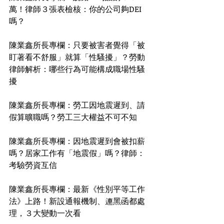
萬！律師３張表檢核：你的公司夠DEI
嗎？
陳業鑫所長專欄：只要被害者覺得「被
盯著看不舒服」就算「性騷擾」？勞動
律師解析：哪些行為可能構成職場性騷
擾
陳業鑫所長專欄：勞工因地震遲到、請
假算曠職嗎？勞工三大權益不可不知
陳業鑫所長專欄：因地震遲到會被扣薪
嗎？居家工作有「地震假」嗎？律師：
考驗勞資互信
陳業鑫所長專欄：最新《性別平等工作
法》上路！新設通報機制、連黑函都處
理，３大變動一次看