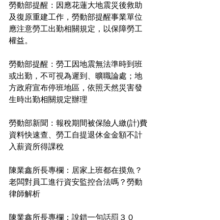
勞動部提醒：因應花蓮大地震災後救助
及復原重建工作，勞動部提醒事業單位
應注意勞工出勤相關規定，以保障勞工
權益。
勞動部提醒：勞工因地震無法準時到班
或出勤，不可視為遲到、曠職論處；地
方政府宣布停班地區，依照天然災害發
生時出勤相關規定辦理
勞動部新聞：報稅期間被保險人繳(計)費
資料快速查、勞工自提退休金金額不計
入薪資所得課稅
陳業鑫所長專欄：居家上班都在摸魚？
老闆對員工進行資安監控合法嗎？勞動
律師解析
陳業鑫所長專欄：說錯一句話罰３０