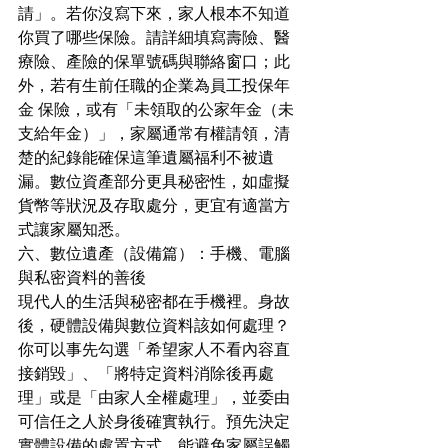
請」。若你沒寫下來，家人根本不知道
你買了哪些保險。請詳細填寫壽險、醫
療險、產險的保單號碼與聯絡窗口；此
外，若有生前任職的企業為員工投保年
金 保險，或有「未領取的公家年金（未
支給年金）」，家屬通常有權請領，清
楚的紀錄能確保這筆遺屬福利不被遺
漏。數位資產部分更具秘密性，如虛擬
貨幣等狀況及存取處分，更宜有適當方
式讓家屬知悉。
六、數位遺產（設備篇）：手機、電腦
與私密資料的善後
現代人的生活與秘密都在手機裡。身故
後，硬體設備與數位資料該如何處理？
你可以事先勾選「希望家人不看內容直
接銷毀」、「將特定資料消除後再處
理」或是「由家人全權處理」，並委由
可信任之人於身後確實執行。預先決定
實體設備的處置方式，能避免家屬誤觸