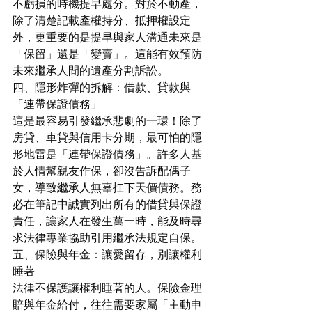
不虧損的時機提早處分。對於不動產，
除了清楚記載產權持分、抵押權設定
外，更重要的是提早與家人溝通未來是
「保留」還是「變賣」。這能有效預防
未來繼承人間的遺產分割訴訟。
四、隱形炸彈的拆解：借款、貸款與
「連帶保證債務」
這是最容易引發繼承悲劇的一環！除了
房貸、車貸與信用卡分期，最可怕的隱
形地雷是「連帶保證債務」。許多人基
於人情幫親友作保，卻沒告訴配偶子
女，導致繼承人無辜扛下天價債務。務
必在筆記中誠實列出所有的借貸與保證
責任，讓家人在發生萬一時，能及時尋
求法律專業協助引用繼承法規定自保。
五、保險與年金：讓愛留存，別讓權利
睡著
法律不保護讓權利睡著的人。保險金理
賠與年金給付，往往需要家屬「主動申