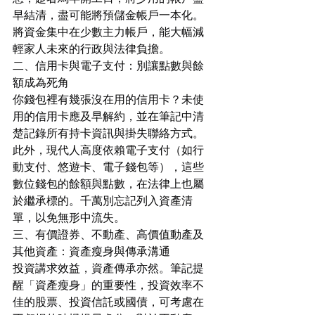
早結清，盡可能將預儲金帳戶一本化。
將資金集中在少數主力帳戶，能大幅減
輕家人未來的行政與法律負擔。
二、信用卡與電子支付：別讓點數與餘
額成為死角
你錢包裡有幾張沒在用的信用卡？未使
用的信用卡應及早解約，並在筆記中清
楚記錄所有持卡資訊與掛失聯絡方式。
此外，現代人高度依賴電子支付（如行
動支付、悠遊卡、電子錢包等），這些
數位錢包的餘額與點數，在法律上也屬
於繼承標的。千萬別忘記列入資產清
單，以免無形中流失。
三、有價證券、不動產、高價值動產及
其他資產：資產瘦身與傳承溝通
投資講求效益，資產傳承亦然。筆記提
醒「資產瘦身」的重要性，投資效率不
佳的股票、投資信託或國債，可考慮在