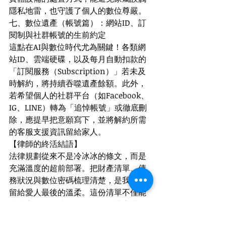
隱私地雷，也守護了個人的數位尊嚴。
七、數位遺產（帳號篇）：網站ID、訂
閱制與社群帳號的生前約定
這點在AI與數位時代尤為關鍵！各類網
站ID、雲端硬碟，以及每月自動扣款的
「訂閱服務（Subscription）」若未及
時解約，將持續吞噬遺產餘額。此外，
若希望個人的社群平台（如Facebook、
IG、LINE）轉為「追悼帳號」或徹底刪
除，應提早把意願寫下，並將解約所需
的客服支援資訊留給家人。
【律師的終活結語】
法律規劃從來不是冷冰冰的條文，而是
充滿溫度的超前部署。把財產清單、債
務狀況與數位密碼梳理清楚，是我們能
留給愛人最後的溫柔。這份清單不僅能
減少家族間的法律糾紛，更能讓家屬在
悲痛中，不用再為繁雜的調查手續心力