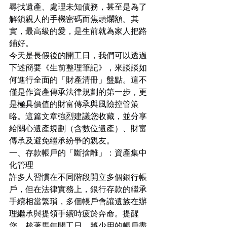
尋找遺產、處理未知債務，甚至是為了
解鎖親人的手機密碼而焦頭爛額。其
實，最高級的愛，是生前就為家人把路
鋪好。
今天是長假後的開工日，我們可以透過
下述簡要《生前整理筆記》，來談談如
何進行全面的「財產清冊」盤點。這不
僅是作資產傳承法律規劃的第一步，更
是極具價值的財富傳承與風險控管策
略。這篇文章強烈建議您收藏，並分享
給關心遺產規劃（含數位遺產）、財富
傳承及避免繼承紛爭的親友。
一、存款帳戶的「斷捨離」：資產集中
化管理
許多人習慣在不同階段開立多個銀行帳
戶，但在法律實務上，銀行存款的繼承
手續相當繁瑣，多個帳戶會讓遺族在辦
理繼承與提領手續時疲於奔命。提醒
您，趁著馬年開工日，將少用的帳戶盡