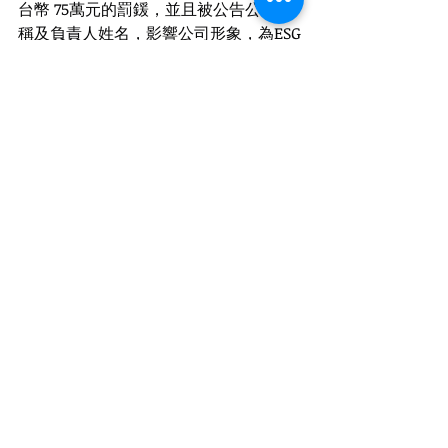
台幣 75萬元的罰鍰，並且被公告公司名
稱及負責人姓名，影響公司形象，為ESG
及公司治理分數造成負面影響。
在法律施行前夕，我更希望雇主們看到
的不是罰則，而是職場價值的轉型。一
個充滿霸凌的職場，人才會流失，效率
會低落。建立一個安全、受尊重的環
境，不僅是為了符合法律，更是為了讓
企業能永續經營。只有在員工感到安全
時，創造力才會綻放。
#勞資雙贏
無論您是勞方還是資方、主管還是基層
工作者、人資或是法務，職業安全衛生
法職場霸凌專章及職場霸凌防治準則草
案，都是您無法忽視的職場重開機時
刻。如果你正處在職場霸凌環境的黑暗
中，請記得：你不需要獨自承受，法律
正在完善它的羽翼。如果你是資方管理
者，請以此為鑑，用領導力取代壓迫