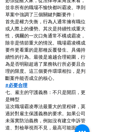
必須提醒大家，從法律專業角度來看，
並非所有的職場不愉快都叫霸凌。準則
草案中強調了三個關鍵判斷要件：
首先是權力失衡，行為人通常擁有職位
或人際上的優勢。其次是持續性或重大
性，偶爾的一次口角通常不構成霸凌，
除非是情節重大的情況。職場霸凌構成
要件更看重的是那種反覆發生、具備持
續性的行為。最後是逾越合理範圍，行
為是否明顯超過了業務執行所必要且合
理的限度。這三個要件環環相扣，是判
斷案件能否成立的核心。
#必要合理
七、雇主的守護義務：不只是開罰，更
是轉型
這次職場霸凌專法最重大的里程碑，莫
過於對雇主保護義務的要求。如果公司
未落實防治義務，例如沒有建立申訴管
道、對檢舉視而不見，最高可能面臨新