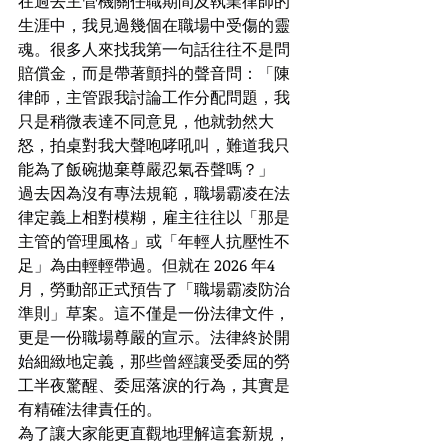
在過去主管機關任職期間及執業律師的
生涯中，我見過幾個在職場中受傷的靈
魂。很多人來找我第一句話往往不是問
賠償金，而是帶著顫抖的聲音問：「陳
律師，主管跟我討論工作分配問題，我
只是稍微表達不同意見，他就勃然大
怒，拍桌對我大聲咆哮吼叫，難道我只
能為了飯碗拋棄尊嚴忍氣吞聲嗎？」
過去因為沒有專法規範，職場霸凌在法
律定義上相對模糊，雇主往往以「那是
主管的管理風格」或「年輕人抗壓性不
足」為由輕輕帶過。但就在 2026 年4
月，勞動部正式預告了「職場霸凌防治
準則」草案。這不僅是一份法律文件，
更是一份職場尊嚴的宣示。法律終於開
始細緻地定義，那些曾經讓受委屈的勞
工半夜驚醒、委屈落淚的行為，其實是
有精確法律責任的。
為了讓大家能更直觀地理解這套新規，