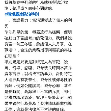
我將草案中列舉的行為態樣與認定標
準，整理成 7 個核心關鍵點。
#職場霸凌防治準則
一、言語暴力：當溝通變成了傷人的利
刃
準則列舉的第一種霸凌行為樣態，便明
確點出了言語暴力的殺傷力。我們常說
良言一句三冬暖，惡語傷人六月寒。在
職場中，合法的業務指導與霸凌的界線
在哪裡？
準則規定只要是對特定人為冒犯、謾
罵、侮辱、恐嚇、威脅或長時間不當斥
責等言行，就構成言語暴力。針對特定
人進行具有攻擊性、威脅性或侮辱性的
言辭，例如公開謾罵、威脅恐嚇，甚至
是長時間、高頻率且不當的斥責，都可
能構成職場霸凌。管理不等於羞辱，如
果主管的行為是為了發洩情緒而非指導
工作，這就是法律所不容許的紅線。