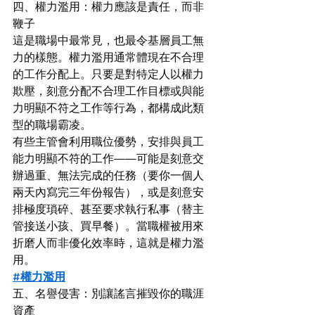
四、權力濫用：權力應該是責任，而非
鞭子
這是職場中最常見，也最令基層員工無
力的樣態。權力濫用通常體現在不合理
的工作分配上。只要是對特定人以權力
欺壓，刻意分配不合理工作目標或與能
力明顯不符之工作等行為，都構成此類
型的職場霸凌。
有些主管會利用職位優勢，安排與員工
能力明顯不符的工作——可能是刻意交
辦過重、無法完成的任務（要你一個人
兩天內寫完三年份報告），或是刻意安
排極度瑣碎、甚至要求執行私事（替主
管接送小孩、買早餐）。當職權被用來
折磨人而非優化效率時，這就是權力濫
用。
#權力濫用
五、名譽侵害：別讓謠言摧毀你的職涯
資產