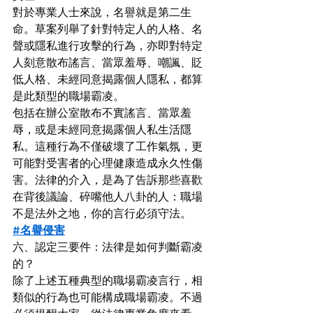
對於專業人士來說，名譽就是第二生
命。草案列舉了針對特定人的人格、名
聲或隱私進行攻擊的行為，亦即對特定
人刻意散布謠言、當眾羞辱、嘲諷、貶
低人格、未經同意揭露個人隱私，都算
是此類型的職場霸凌。
包括在辦公室散布不實謠言、當眾羞
辱，或是未經同意揭露個人私生活隱
私。這種行為不僅破壞了工作氣氛，更
可能對受害者的心理健康造成永久性傷
害。法律的介入，是為了告訴那些喜歡
在背後議論、碎嘴他人八卦的人：職場
不是法外之地，你的言行必須守法。
#名譽侵害
六、認定三要件：法律是如何判斷霸凌
的？
除了上述五種典型的職場霸凌言行，相
類似的行為也可能構成職場霸凌。不過