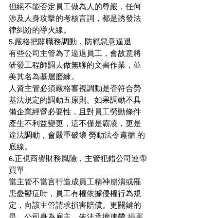
但絕不能否定員工做為人的尊嚴，任何
涉及人身攻擊的考核言詞，都是誘發法
律糾紛的導火線。
5.嚴格把關職務調動，防範惡意逼退
有些公司主管為了逼退員工，會故意將
研發工程師調去做無聊的文書作業，並
美其名為基層磨練。
人資主管必須嚴格審視調動是否符合勞
基法規定的調動五原則。如果調動不具
備企業經營必要性，且對員工勞動條件
產生不利益變更，這不僅是霸凌，更是
違法調動，會嚴重破壞 勞動法令遵循 的
底線。
6.正視商譽財務風險，主管犯錯公司連帶
買單
當主管不當言行造成員工精神崩潰或罹
患憂鬱症時，員工有權依據侵權行為規
定，向該主管請求損害賠償。更關鍵的
是，公司身為雇主，依法承擔連帶 損害