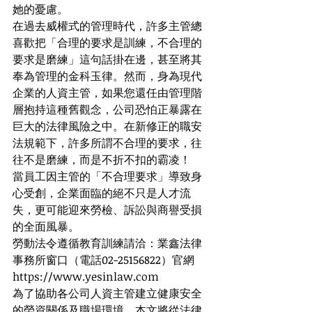
她的憂慮。
在過去威權式的管理時代，許多主管總
喜歡把「合理的要求是訓練，不合理的
要求是磨練」這句話掛在邊，甚至將其
奉為管理的金科玉律。然而，身為現代
企業的人資主管，如果您還任由管理階
層抱持這種舊觀念，公司恐怕正暴露在
巨大的法律風險之中。在新修正的職安
法規範下，許多所謂不合理的要求，往
往不是磨練，而是不折不扣的霸凌！
當員工因主管的「不合理要求」導致身
心受創，企業面臨的絕不只是人才流
失，更可能迎來勞檢、訴訟與商譽受損
的全面風暴。
勞動法令遵循教育訓練請洽：業鑫法律
事務所窗口（電話02-25156822）官網
https://
www.yesinlaw.com
為了協助各公司人資主管建立健康安全
的勞資關係及職場環境，本文將從法律