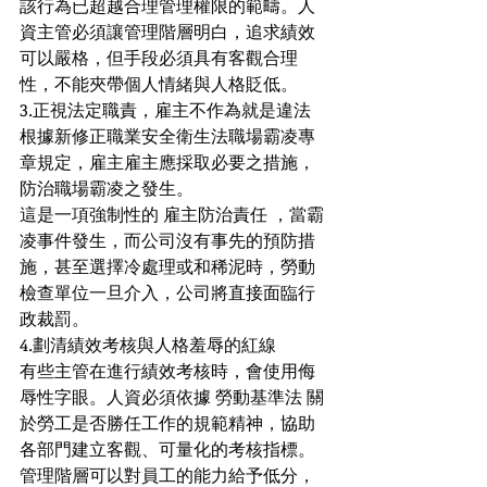
該行為已超越合理管理權限的範疇。人
資主管必須讓管理階層明白，追求績效
可以嚴格，但手段必須具有客觀合理
性，不能夾帶個人情緒與人格貶低。
3.正視法定職責，雇主不作為就是違法
根據新修正職業安全衛生法職場霸凌專
章規定，雇主雇主應採取必要之措施，
防治職場霸凌之發生。
這是一項強制性的 雇主防治責任 ，當霸
凌事件發生，而公司沒有事先的預防措
施，甚至選擇冷處理或和稀泥時，勞動
檢查單位一旦介入，公司將直接面臨行
政裁罰。
4.劃清績效考核與人格羞辱的紅線
有些主管在進行績效考核時，會使用侮
辱性字眼。人資必須依據 勞動基準法 關
於勞工是否勝任工作的規範精神，協助
各部門建立客觀、可量化的考核指標。
管理階層可以對員工的能力給予低分，