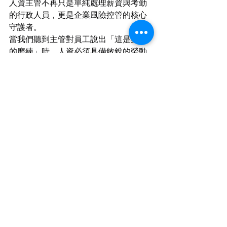
人資主管不再只是單純處理薪資與考勤
的行政人員，更是企業風險控管的核心
守護者。
當我們聽到主管對員工說出「這是對你
的磨練」時，人資必須具備敏銳的勞動
法遵雷達，及時介入並導正管理行為。
不合理的管理不僅無法提升產值，反而
會像慢性毒藥一樣摧毀團隊的信任與凝
聚力。企業要追求長遠發展，就必須將
友善、尊嚴的環境納入ESG的核心指標
中。
各位人資夥伴，在看完這篇分析之後，
不妨回頭檢視一下貴公司的管理文化與
申訴機制：您是否已經為企業打造好堅
固的法律防護牆，還是正任由某些主管
「不合理的磨練」在職場角落裡悄悄演
變成霸凌的風暴呢？