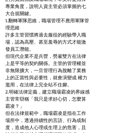
專業角度，說明人資主管必須掌握的七
大合規關鍵。
1.翻轉軍隊思維，職場管理不應用軍隊管
理思維
許多主管習慣將過去服役的經驗帶入職
場，認為高壓、甚至羞辱的方式才能激
發員工潛能。
但現代企業不是兵營，勞雇雙方在法律
上是平等的契約關係。主管的管理權並
非無限擴大，一旦管理行為脫離了業務
上的正當性與必要性，就會演變成 權力
濫用，在法律上完全站不住腳。
2.明確法律定義，建立職場霸凌的界線感
主管常辯稱「我只是求好心切，怎麼算
霸凌？」
但在法律規範中，職場霸凌是指在工作
場所中，透過持續性的言語、行為或制
度，造成他人心理或生理上的危害，且