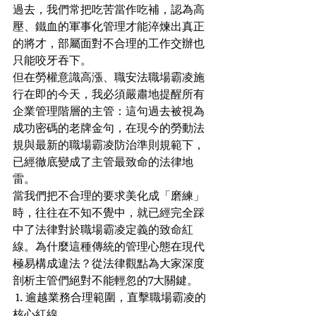
過去，我們常把吃苦當作吃補，認為高
壓、鐵血的軍事化管理才能淬煉出真正
的將才，部屬面對不合理的工作交辦也
只能咬牙吞下。
但在勞權意識高漲、職安法職場霸凌施
行在即的今天，我必須嚴肅地提醒所有
企業管理階層的主管：這句過去被視為
成功密碼的老牌金句，在現今的勞動法
規與最新的職場霸凌防治準則規範下，
已經徹底變成了主管最致命的法律地
雷。
當我們把不合理的要求美化成「磨練」
時，往往在不知不覺中，就已經完全踩
中了法律對於職場霸凌定義的致命紅
線。為什麼這種傳統的管理心態在現代
極易構成違法？從法律觀點為大家深度
剖析主管們絕對不能輕忽的7大關鍵。
 1. 逾越業務合理範圍，直擊職場霸凌的
核心紅線