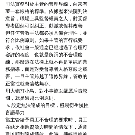
司法實務對於主管的管理界線，向來有
著一套嚴格的標準。依據歷來法院判決
意旨，職場上具監督權責之人，對受督
導者固然可以糾正、勸誡或促其改善，
但任何管教手法都必須具備合理性，並
符合比例原則。如果主管的言行或要
求，依社會一般通念已經超過了合理可
容許的程度，也就是所謂的不合理磨
練，那麼這在法律上就不再是單純的業
務指導，而是對受督導者人格尊嚴之戕
害。一旦主管跨越了這條界線，管教的
正當性就會蕩然無存。
用大砲打小鳥、對小事施以嚴厲斥責懲
罰，就是逾越比例原則。
 4. 設定無法達成的目標，極易衍生慢性
言語暴力
當主管給予員工不合理的要求時，員工
在缺乏相應資源與時間的情況下，通常
難以順利達成績效。此時，傳統思維的