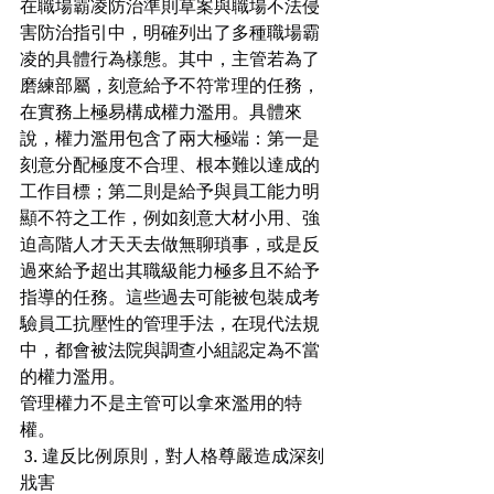
在職場霸凌防治準則草案與職場不法侵
害防治指引中，明確列出了多種職場霸
凌的具體行為樣態。其中，主管若為了
磨練部屬，刻意給予不符常理的任務，
在實務上極易構成權力濫用。具體來
說，權力濫用包含了兩大極端：第一是
刻意分配極度不合理、根本難以達成的
工作目標；第二則是給予與員工能力明
顯不符之工作，例如刻意大材小用、強
迫高階人才天天去做無聊瑣事，或是反
過來給予超出其職級能力極多且不給予
指導的任務。這些過去可能被包裝成考
驗員工抗壓性的管理手法，在現代法規
中，都會被法院與調查小組認定為不當
的權力濫用。
管理權力不是主管可以拿來濫用的特
權。
 3. 違反比例原則，對人格尊嚴造成深刻
戕害