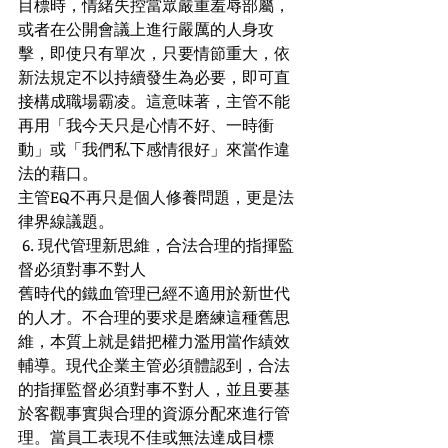
目標時，情緒失控當眾嚴重羞辱部屬，
或者在公開會議上進行嚴厲的人身攻
擊，即使只有單次，只要情節重大，依
新法規定不以持續發生為必要，即可直
接構成職場霸凌。這意味著，主管不能
再用「我今天只是心情不好、一時衝
動」或「我們私下感情很好」來當作違
法的藉口。
主管EQ不再只是個人修養問題，更是法
律界線議題。
 6. 現代管理新思維，合法合理的指揮監
督必須對事不對人
舊時代的鐵血管理已經不適用於新世代
的人才。不合理的要求是磨練這種舊思
維，本質上就是錯把權力濫用當作績效
輔導。現代企業主管必須體認到，合法
的指揮監督必須對事不對人，並且要基
於客觀事實與合理的資源分配來進行管
理。當員工表現不佳或無法達成目標