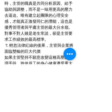
時，主管的職責是共同分析原因、給予
協助與調整，而不是一味用更高的壓力
去逼迫。唯有建立起團隊的心理安全
感，才能真正激發同仁的潛能，這也是
優秀管理者與平庸主管的最大分水嶺。
對事不對人雖是老生常談，卻是主管要
求工作績效的最高標準。
 7. 輕忽法律紅線的後果，主管與企業將
面臨雙輸的巨大代價
如果主管堅持不願意改變這種高壓的管
理手段，致使員工的身心健康遭受重大
危害，最後的代價是個人與公司都承擔
不起的。在法律實務上，主管個人不僅
會面臨公司內部的嚴厲懲處、降職甚至
解雇，還可能背負民事損害賠償或刑事
責任。而企業與最高負責人更可能因為
違反職業安全衛生法，面臨政府的鉅額
罰鍰與名譽制裁。在重視ESG、公司治理
評鑑分數與人才永續的今天，這樣的主