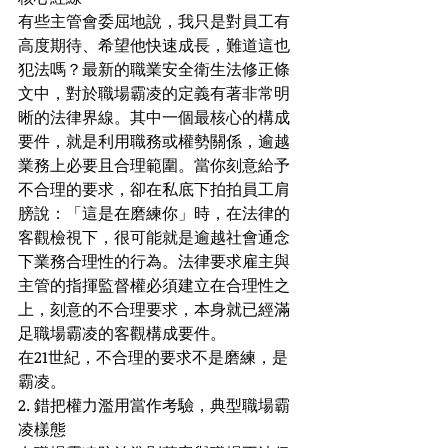
有些主管會委屈地說，我只是對員工有
高度期待、希望他快速成長，難道這也
犯法嗎？最新的職業安全衛生法修正條
文中，對於職場霸凌的定義有著非常明
晰的法律界線。其中一個最核心的構成
要件，就是利用職務或權勢關係，逾越
業務上必要且合理範圍。當你刻意給予
不合理的要求，卻在私底下拍拍員工肩
膀說：「這是在磨練你」時，在法律的
客觀檢視下，很可能就是逾越社會通念
下業務合理性的行為。法律要求雇主與
主管的指揮監督權必須建立在合理性之
上，刻意的不合理要求，本身就已經滿
足職場霸凌的客觀構成要件。
在21世紀，不合理的要求不是磨練，是
霸凌。
2. 錯把權力濫用當作考驗，典型職場霸
凌樣態