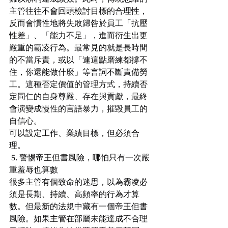
主管往往不會回頭檢討目標的合理性，
反而會慣性地將失敗歸咎於員工「抗壓
性差」、「能力不足」，進而衍生出更
嚴重的霸凌行為。最常見的就是長時間
的不當斥責，或以「連這點磨練都撐不
住，你還能做什麼」等言詞不斷責備勞
工。這種否定價值的管理方式，持續否
定同仁的自身尊嚴、存在與貢獻，最終
會演變成慢性的言語暴力，摧毀員工的
自信心。
可以設定工作、業績目標，但必須合
理。
 5. 警惕帝王但書風險，哪怕只有一次嚴
重羞辱也算數
很多主管有個致命的迷思，以為霸凌必
須是長期、持續、高頻率的行為才算
數。但最新的法規中藏有一個帝王但書
風險。如果主管在部屬未能達成不合理