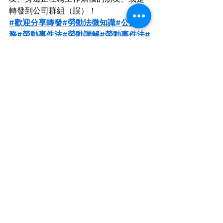
轉發到公司群組（誤）！
#歡迎分享轉發
#勞動法微知識
#公益服
務
#
勞動事件法
#勞動調解
#勞動事件法
#
職場法律
#調解技巧
#職場生存術
#曾任
台北市勞動局長
#陳業鑫律師
#台北勞資
爭議推薦律師
#邀請上課委任案件請電
0225156822
Recent Posts
See All