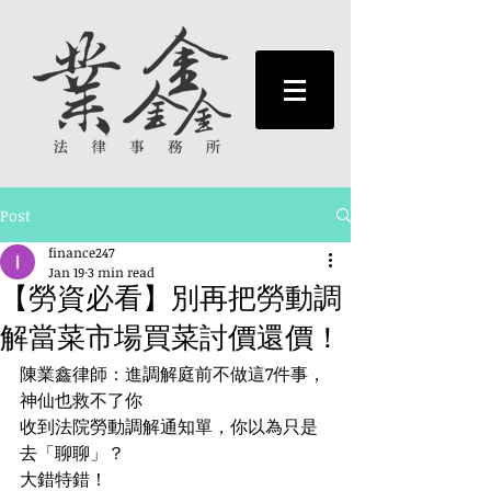
Post
finance247
Jan 19
3 min read
【勞資必看】別再把勞動調
解當菜市場買菜討價還價！
陳業鑫律師：進調解庭前不做這7件事，
神仙也救不了你
收到法院勞動調解通知單，你以為只是
去「聊聊」？
大錯特錯！