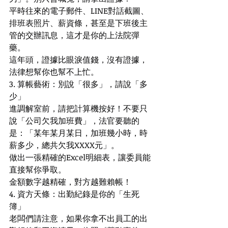
平時往來的電子郵件、LINE對話截圖、
排班表照片、薪資條，甚至是下班後主
管的交辦訊息，這才是你的上法院彈
藥。
這年頭，證據比眼淚值錢，沒有證據，
法律想幫你也幫不上忙。
3. 算帳藝術：別說「很多」，請說「多
少」
進調解室前，請把計算機按好！不要只
說「公司欠我加班費」，法官要聽的
是：「某年某月某日，加班幾小時，時
薪多少，總共欠我XXXX元」。
做出一張精確的Excel明細表，讓委員能
直接幫你爭取。
金額數字越精確，對方越難賴帳！
4. 資方天條：出勤紀錄是你的「生死
簿」
老闆們請注意，如果你拿不出員工的出