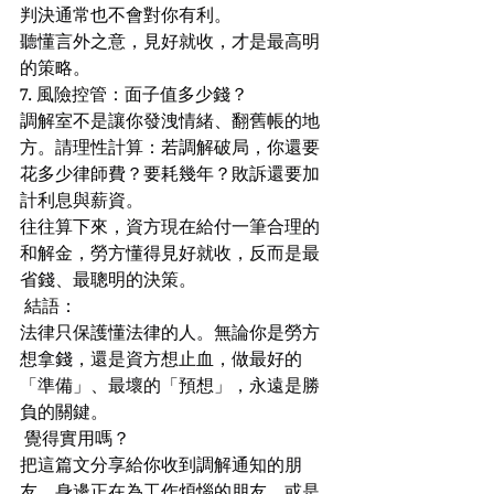
判決通常也不會對你有利。
聽懂言外之意，見好就收，才是最高明
的策略。
7. 風險控管：面子值多少錢？
調解室不是讓你發洩情緒、翻舊帳的地
方。請理性計算：若調解破局，你還要
花多少律師費？要耗幾年？敗訴還要加
計利息與薪資。
往往算下來，資方現在給付一筆合理的
和解金，勞方懂得見好就收，反而是最
省錢、最聰明的決策。
 結語：
法律只保護懂法律的人。無論你是勞方
想拿錢，還是資方想止血，做最好的
「準備」、最壞的「預想」，永遠是勝
負的關鍵。
 覺得實用嗎？
把這篇文分享給你收到調解通知的朋
友、身邊正在為工作煩惱的朋友、或是