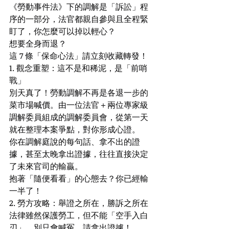
《勞動事件法》下的調解是「訴訟」程
序的一部分，法官都親自參與且全程緊
盯了，你怎麼可以掉以輕心？
想要全身而退？
這 7 條「保命心法」請立刻收藏轉發！
1. 觀念重塑：這不是和稀泥，是「前哨
戰」
別天真了！勞動調解不再是各退一步的
菜市場喊價。由一位法官＋兩位專家級
調解委員組成的調解委員會，從第一天
就在整理本案爭點，對你形成心證。
你在調解庭說的每句話、拿不出的證
據，甚至太晚拿出證據，往往直接決定
了未來官司的輸贏。
抱著「隨便看看」的心態去？你已經輸
一半了！
2. 勞方攻略：舉證之所在，勝訴之所在
法律雖然保護勞工，但不能「空手入白
刃」。別只會喊冤，請拿出證據！