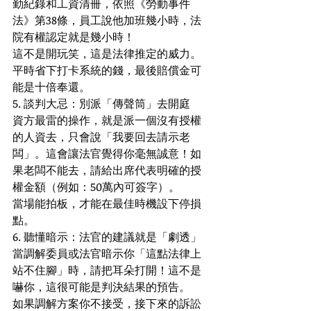
勤紀錄和工資清冊，依照《勞動事件
法》第38條，員工說他加班幾小時，法
院有權認定就是幾小時！
這不是開玩笑，這是法律推定的威力。
平時省下打卡系統的錢，最後賠償金可
能是十倍奉還。
5. 談判大忌：別派「傳聲筒」去開庭
資方最雷的操作，就是派一個沒有授權
的人資去，只會說「我要回去請示老
闆」。這會讓法官覺得你毫無誠意！如
果老闆不能去，請給出席代表明確的授
權金額（例如：50萬內可簽字）。
當場能拍板，才能在最佳時機設下停損
點。
6. 聽懂暗示：法官的建議就是「劇透」
當調解委員或法官暗示你「這點法律上
站不住腳」時，請把耳朵打開！這不是
嚇你，這很可能是判決結果的預告。
如果調解方案你不接受，接下來的訴訟